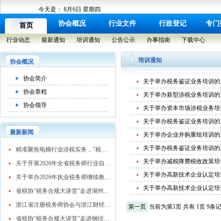
今天是：
8月6日 星期四
协会概况
行业文件
行政登记
专门
首页
行业动态
最新通知
培训通知
公告公示
办事指南
下载中心
培训通知
协会概况
协会简介
关于举办税务鉴证业务培训的
协会章程
关于举办新型涉税业务培训的
协会领导
关于举办资本市场涉税业务培
关于举办税务鉴证业务培训的
最新新闻
关于举办企业并购重组培训的
关于举办税务鉴证业务培训的
​精准聚焦电梯行业涉税实务，"税务合规大讲堂"走进湖州市电梯行业协会
关于举办减税降费税收政策培
关于开展2026年全省税务师行业自律检查工作的通知
关于举办高新技术企业认定培
关于举办2026年执业税务师继续教育网络培训班的通知
关于举办高新技术企业认定培
省税协“税务合规大讲堂”走进湖州混凝土行业
浙江省注册税务师协会与浙江财经大学续签战略合作协议 共育高素质税务人才
第一页
当前为第1页 共有 1页 9条
省税协“税务合规大讲堂”走进钢结构行业协会精准赋能企业高质量发展