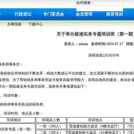
站内搜索：
件
行政登记
专门委员会
会员管理
教育培训
示
办事指南
下载中心
关于举办疑难实务专题培训班（第一期
发布人：admin 发布时间:2024-07-17 浏览:1
浙税协发[2024]10号
税务师事务所：
着税收征管体制的不断改革，税收大数据云平台的建立，加之国家不断的出台新的税
益增强。为了帮助税务师事务所提升税务风险管理能力，加强自身风控建设，推动全
举办一期疑难实务专题培训班，现将有关事项通知如下：
、培训对象：
税务师事务所执业的税务师。
、培训时间、地点及人数：
培训项目
班期及人数
培训地点
报
一班（200人）
雷迪森铂丽大饭店（6楼水晶厅）
7月
难实务专题（第一期）
二班（200人）
雷迪森铂丽大饭店（4A楼丽晶厅）
7月