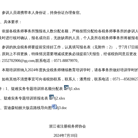
。
、参训人员请携带本人身份证，持身份证办理食宿。
、具体要求：
、依据各税务师事务所预报名人数分配名额，严格按照分配给各税务师事务所的参训人
及时进行核对确认，报名成功后，无故缺席的人员，个人及所在税务师事务所将被报
、参训的执业税务师要提前安排好工作，认真填写报名表（见附件：2），于7月17日
，原则上不得更换，特殊情况需要增减或更换必须提前5天报告，经省税协同意后更改
2352702906@qq.com,联系电话：0571-88879970。
、本期培训班纳入2024年度执业税务师继续教育培训学时，请各事务所做好培训学时
、如有其他不清楚事宜可向省税协联系，联系人：潘秀煌，联系电话：0571—8582862
件：1、疑难实务专题培训班名额分配表
fj1.xlsx
、疑难实务专题培训班报名表
fj2.xlsx
、雷迪森铂丽大饭店路线导向图
fj3.doc
浙江省注册税务师协会
2024年7月10日