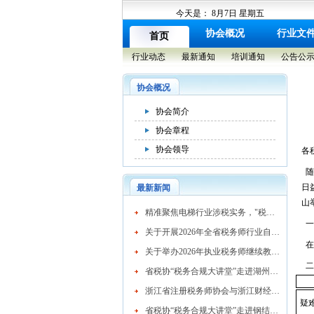
今天是：
8月7日 星期五
协会概况
行业文
首页
行业动态
最新通知
培训通知
公告公
协会概况
协会简介
协会章程
协会领导
各
随
日
最新新闻
山
​精准聚焦电梯行业涉税实务，"税务合规大讲堂"走进湖州市电梯行业协会
一
关于开展2026年全省税务师行业自律检查工作的通知
在
关于举办2026年执业税务师继续教育网络培训班的通知
二
省税协“税务合规大讲堂”走进湖州混凝土行业
浙江省注册税务师协会与浙江财经大学续签战略合作协议 共育高素质税务人才
疑
省税协“税务合规大讲堂”走进钢结构行业协会精准赋能企业高质量发展