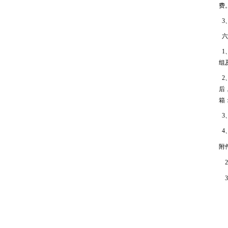
费
3
六
1
组
2
后
箱：
3
4
附
2
3