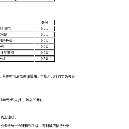
课时
风险防范
0.5天
难问题
0.5天
问题分析
0.5天
案例
0.5天
与注意事项
0.5天
分析
0.5天
，具体时间后续关注通知，本期未安排的学员可参
0元/天/人(中、晚各90元)。
名表上注明。
到会务组统一办理报到手续，再到饭店接待处缴