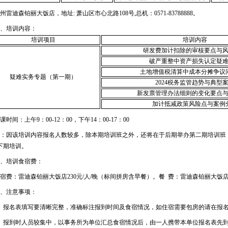
州雷迪森铂丽大饭店，地址: 萧山区市心北路108号,总机：0571-83788888。
、培训内容：
培训项目
培训内容
研发费加计扣除的审核要点与
破产重整中资产损失认定疑
土地增值税清算中成本分摊争议
疑难实务专题（第一期）
2024税务监管趋势与典型
新发票管理办法细则的变化要点
加计抵减政策风险点与案例
时间：上午9：00-12：00，下午14：00-17：00
：因该培训内容报名人数较多，除本期培训班之外，还将在于后期举办第二期培训班
下期培训。
、培训食宿费：
宿费：雷迪森铂丽大饭店230元/人/晚（标间拼房含早餐）。餐 费：雷迪森铂丽大饭店18
、注意事项：
、报名表填写要清晰完整，准确标注报到时间及食宿情况，如住宿需要包房的请在报
、报到时人员较集中，以事务所为单位汇总食宿情况后，由一人携带本单位报名表先