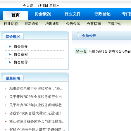
今天是：
8月8日 星期六
协会概况
行业文件
行政登记
专门
首页
行业动态
最新通知
培训通知
公告公示
办事指南
下载中心
会员公告
协会概况
协会简介
第一页
当前为第1页 共有 0页 0条
协会章程
协会领导
最新新闻
​精准聚焦电梯行业涉税实务，"税务合规大讲堂"走进湖州市电梯行业协会
关于开展2026年全省税务师行业自律检查工作的通知
关于举办2026年执业税务师继续教育网络培训班的通知
省税协“税务合规大讲堂”走进湖州混凝土行业
浙江省注册税务师协会与浙江财经大学续签战略合作协议 共育高素质税务人才
省税协“税务合规大讲堂”走进钢结构行业协会精准赋能企业高质量发展