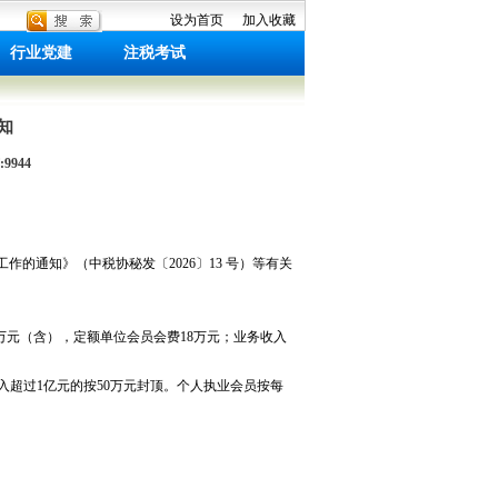
设为首页
加入收藏
行业党建
注税考试
知
9944
的通知》（中税协秘发〔2026〕13 号）等有关
00万元（含），定额单位会员会费18万元；业务收入
入超过1亿元的按50万元封顶。个人执业会员按每