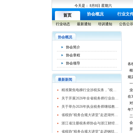
今天是：
8月8日 星期六
协会概况
行业文
首页
行业动态
最新通知
培训通知
公告公
协会概况
协会简介
协会章程
协会领导
各
根
规
最新新闻
一
​精准聚焦电梯行业涉税实务，"税务合规大讲堂"走进湖州市电梯行业协会
业
在
关于开展2026年全省税务师行业自律检查工作的通知
对
关于举办2026年执业税务师继续教育网络培训班的通知
年
省税协“税务合规大讲堂”走进湖州混凝土行业
二
会费
浙江省注册税务师协会与浙江财经大学续签战略合作协议 共育高素质税务人才
开
省税协“税务合规大讲堂”走进钢结构行业协会精准赋能企业高质量发展