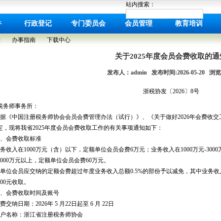
站内搜索：
件
行政登记
专门委员会
会员管理
教育培训
示
办事指南
下载中心
关于2025年度会员会费收取的通
发布人：admin 发布时间:2026-05-20 浏览:
浙税协发〔2026〕8号
税务师事务所：
据《中国注册税务师协会会员会费管理办法（试行）》、《关于做好2026年会费收交工作
定，现将我省2025年度会员会费收取工作的有关事项通知如下：
、会费收取标准
务收入在1000万元（含）以下，定额单位会员会费6万元；业务收入在1000万元-30
3000万元以上，定额单位会员会费60万元。
单位会员应交纳的定额会费超过年度业务收入总额0.5%的部份予以减免，其中业务收
700元收取。
、会费收取时间及账号
交纳日期：2026年 5 月22日起至 6 月 22日
户名称：浙江省注册税务师协会