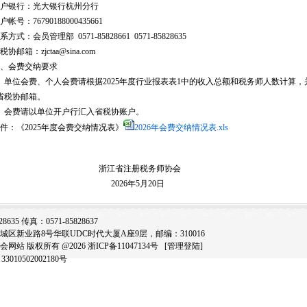
户银行：光大银行杭州分行
帐号：76790188000435661
方式：会员管理部 0571-85828661 0571-85828635
税协邮箱：
zjctaa@sina.com
、会费交纳要求
、单位会费、个人会费请根据2025年度行业报表表1中的收入总额和税务师人数计算，
省税协邮箱。
、会费请以单位开户行汇入省税协账户。
件：《2025年度会费交纳情况表》
2026年会费交纳情况表.xls
浙江省注册税务师协会
2026年5月20日
635 传真：0571-85828637
区新业路8号华联UDC时代大厦A座9层，邮编：310016
网站 版权所有 @2026
浙ICP备11047134号
[管理登陆]
010502002180号